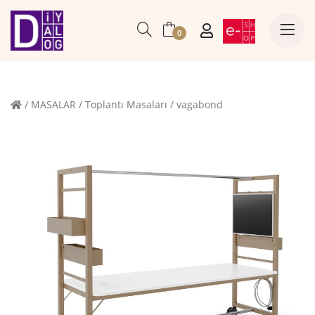
0
/
MASALAR
/
Toplantı Masaları
/
vagabond