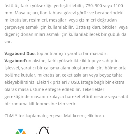
üstü üç farklı yüksekliğe yerleştirilebilir; 730, 900 veya 1100
mm. Masa uçları, ilan tahtası görevi görür ve beraberindeki
mıknatıslar, resimleri, mesajları veya çizimleri doğrudan
çerçeveye asmak için kullanılabilir. Üstte ışıkları, bitkileri veya
diğer iç donanımları asmak için kullanılabilecek bir çubuk da
var.
Vagabond Duo
, toplantılar için yaratıcı bir masadır.
Vagabond
'un aksine, farklı yükseklikte iki tepeye sahiptir.
İşlevsel, yaratıcı bir çalışma alanı oluşturmak için, bölme orta
bölüme kutular, mıknatıslar, ceket askıları veya beyaz tahta
ekleyebilirsiniz. Elektrik prizleri / USB, isteğe bağlı bir ekstra
olarak masa üstüne entegre edilebilir. Tekerlekler,
gerektiğinde masanın kolayca hareket ettirilmesine veya sabit
bir konuma kilitlenmesine izin verir.
CbM * toz kaplamalı çerçeve. Mat krom çelik boru.