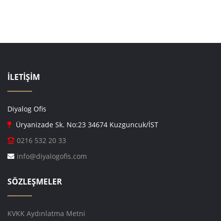
İLETİŞİM
Diyalog Ofis
Üryanizade Sk. No:23 34674 Kuzguncuk/İST
0216 532 20 33
info@diyalogofis.com
SÖZLEŞMELER
KVKK Aydınlatma Metni