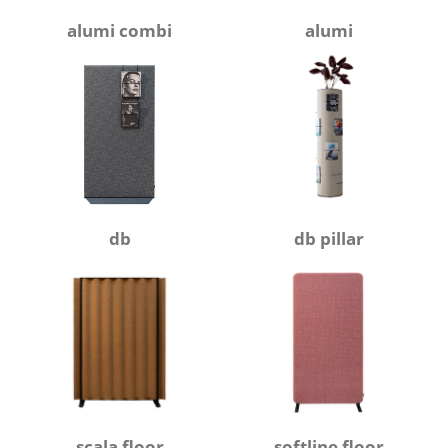
alumi combi
alumi
db
db pillar
scala floor
softline floor