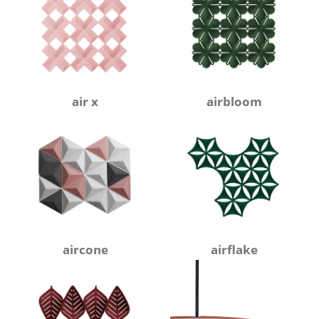
air x
airbloom
aircone
airflake