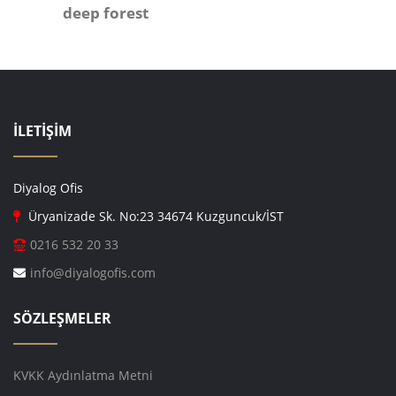
deep forest
İLETİŞİM
Diyalog Ofis
Üryanizade Sk. No:23 34674 Kuzguncuk/İST
0216 532 20 33
info@diyalogofis.com
SÖZLEŞMELER
KVKK Aydınlatma Metni