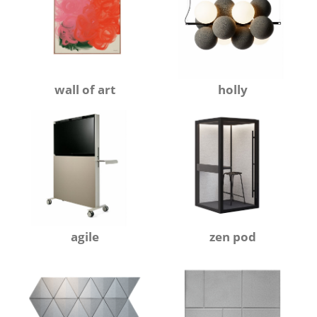
wall of art
holly
agile
zen pod